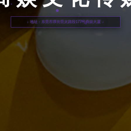
↓ 地址：东莞市厚街莞太路段177号商娱大厦 ↓