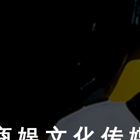
商 娱 文 化 传 